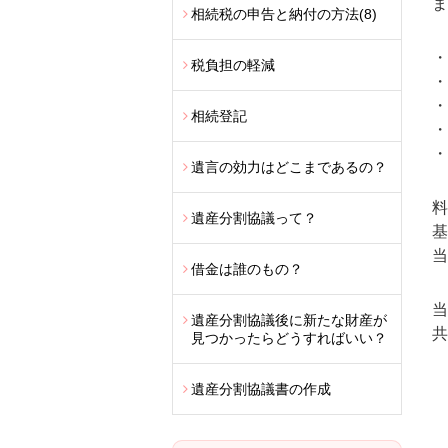
ま
相続税の申告と納付の方法
(8)
・
税負担の軽減
・
・
相続登記
・
・
遺言の効力はどこまであるの？
料
遺産分割協議って？
基
当
借金は誰のもの？
当
遺産分割協議後に新たな財産が
共
見つかったらどうすればいい？
遺産分割協議書の作成