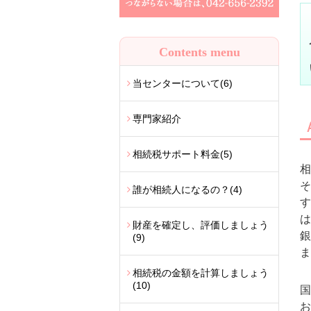
Contents menu
当センターについて
(6)
専門家紹介
相続税サポート料金
(5)
相
そ
誰が相続人になるの？
(4)
す
は
財産を確定し、評価しましょう
銀
(9)
ま
相続税の金額を計算しましょう
(10)
国
お