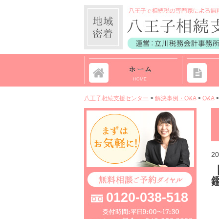
八王子相続支援センター
>
解決事例・Q&A
>
Q&A
20
0120-038-518